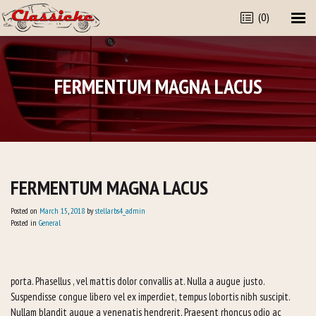
(0)
FERMENTUM MAGNA LACUS
FERMENTUM MAGNA LACUS
Posted on
March
15
,
2018
by
stellarbs4_admin
Posted in
General
porta. Phasellus , vel mattis dolor convallis at. Nulla a augue justo.
Suspendisse congue libero vel ex imperdiet, tempus lobortis nibh suscipit.
Nullam blandit augue a venenatis hendrerit. Praesent rhoncus odio ac