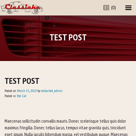
(0)
TEST POST
TEST POST
Posted on
March
15
,
2018
by
stellarbs4_admin
Posted in
Test Cat
Maecenas sollicitudin convallis mauris. Donec scelerisque tellus quis dolor
maximus fringilla. Donec tellus lacus, tempus vitae gravida quis, tincidunt
eget ipsum. Nulla iaculis bibendum massa, vel vestibulum augue. Maecenas